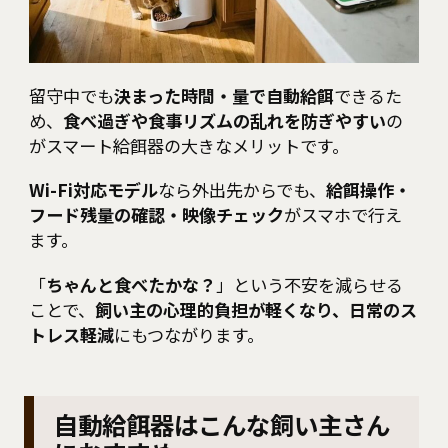
留守中でも
決まった時間・量で自動給餌
できるた
め、
食べ過ぎや食事リズムの乱れを防ぎやすい
の
がスマート給餌器の大きなメリットです。
Wi-Fi対応モデル
なら外出先からでも、
給餌操作・
フード残量の確認・映像チェック
がスマホで行え
ます。
「
ちゃんと食べたかな？
」という不安を減らせる
ことで、
飼い主の心理的負担が軽くなり、日常のス
トレス軽減
にもつながります。
自動給餌器はこんな飼い主さん