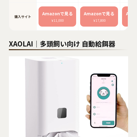
Amazonで見る
Amazonで見る
Ama
購入サイト
￥11,000
￥17,800
￥
XAOLAI｜多頭飼い向け 自動給餌器