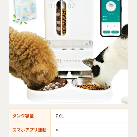
タンク容量
7.0L
スマホアプリ連動
⚪︎