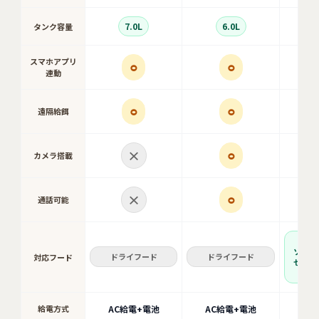
7.0L
6.0L
タンク容量
スマホアプリ
⚪︎
⚪︎
連動
⚪︎
⚪︎
遠隔給餌
×
⚪︎
カメラ搭載
×
⚪︎
通話可能
ド
ソフト
ドライフード
ドライフード
対応フード
セミモ
小魚
給電方式
AC給電+電池
AC給電+電池
AC