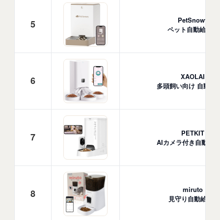
PetSnowy
5
ペット自動給餌器
XAOLAI
6
多頭飼い向け 自動給
PETKIT
7
AIカメラ付き自動給
miruto
8
見守り自動給餌器