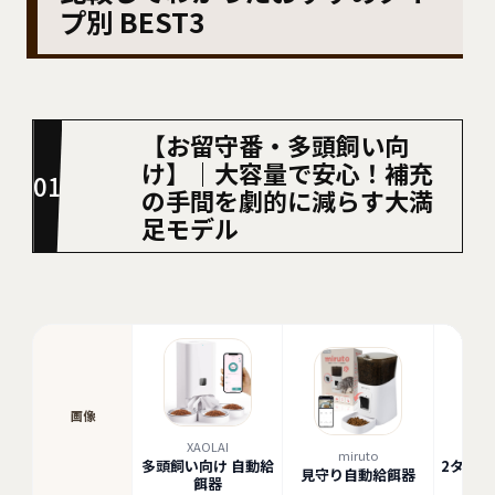
プ別 BEST3
【お留守番・多頭飼い向
け】｜大容量で安心！補充
の手間を劇的に減らす大満
足モデル
画像
XAOLAI
M
miruto
多頭飼い向け 自動給
2タイ
見守り自動給餌器
餌器