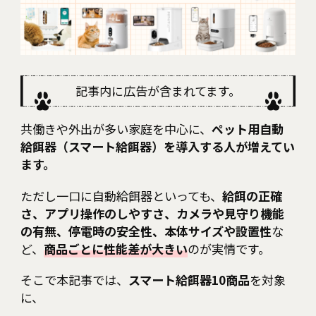
RECOMMEND
Category
Interview
Culture
記事内に広告が含まれてます。
Health
共働きや外出が多い家庭を中心に、
ペット用自動
給餌器（スマート給餌器）を導入する人が増えてい
Lifestyle
ます。
Fashion
ただし一口に自動給餌器といっても、
給餌の正確
さ、アプリ操作のしやすさ、カメラや見守り機能
Education
の有無、停電時の安全性、本体サイズや設置性
な
ど、
商品ごとに性能差が大きい
のが実情です。
そこで本記事では、
スマート給餌器10商品
を対象
に、