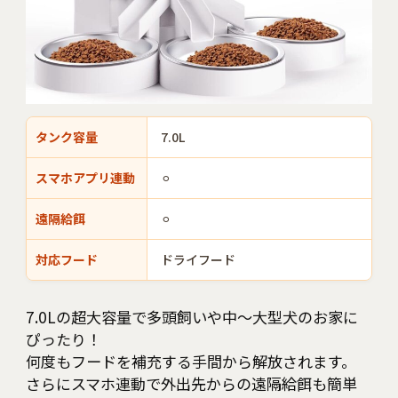
タンク容量
7.0L
スマホアプリ連動
⚪︎
遠隔給餌
⚪︎
対応フード
ドライフード
7.0Lの超大容量で多頭飼いや中〜大型犬のお家に
ぴったり！
何度もフードを補充する手間から解放されます。
さらにスマホ連動で外出先からの遠隔給餌も簡単