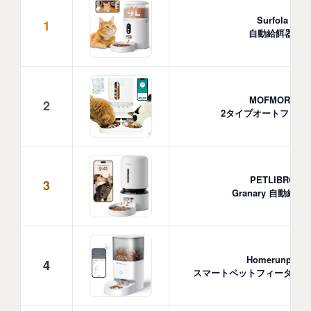
Surfola
1
自動給餌器
MOFMORE
2
2タイプオートフィー
PETLIBRO
3
Granary 自動給餌
Homerunpet
4
スマートペットフィーダー 