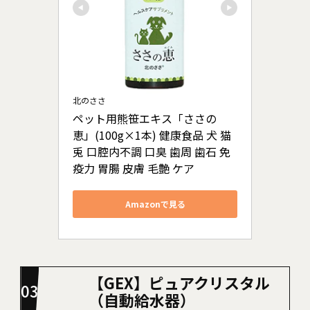
北のささ
ペット用熊笹エキス「ささの
恵」(100g×1本) 健康食品 犬 猫 
兎 口腔内不調 口臭 歯周 歯石 免
疫力 胃腸 皮膚 毛艶 ケア
Amazonで見る
【GEX】ピュアクリスタル
（自動給水器）