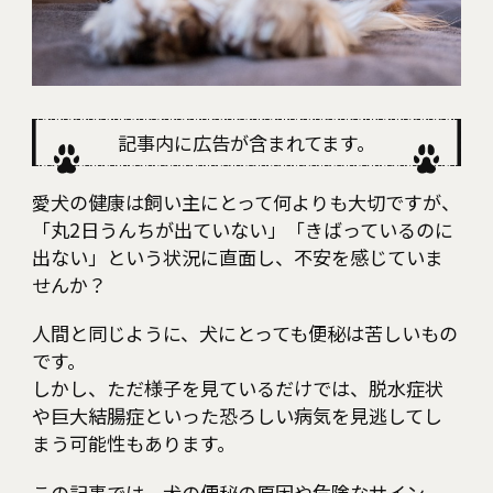
RECOMMEND
Category
Interview
Culture
記事内に広告が含まれてます。
Health
愛犬の健康は飼い主にとって何よりも大切ですが、
「丸2日うんちが出ていない」「きばっているのに
Lifestyle
出ない」という状況に直面し、不安を感じていま
せんか？
Fashion
人間と同じように、犬にとっても便秘は苦しいもの
Education
です。
しかし、ただ様子を見ているだけでは、脱水症状
や巨大結腸症といった恐ろしい病気を見逃してし
まう可能性もあります。
この記事では、犬の便秘の原因や危険なサイン、