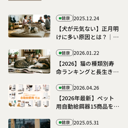
2025.12.24
健康
【犬が元気ない】正月明
けに多い原因とは？｜様
子見と受診の見分け方
2026.01.22
健康
【2026】猫の種類別寿
命ランキングと長生きの
秘訣
2026.04.26
健康
【2026年最新】ペット
用自動給餌器15商品を徹
底比較｜大容量・カメラ
付きまでランキングで紹
2025.05.31
健康