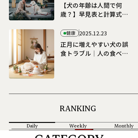
介
【犬の年齢は人間で何
歳？】早見表と計算式で
チェック｜寿命を延ばす
4つのステージ別ケア
2025.12.23
健康
正月に増えやすい犬の誤
食トラブル｜人の食べ物
から距離を取るための工
夫
RANKING
Daily
Weekly
Monthly