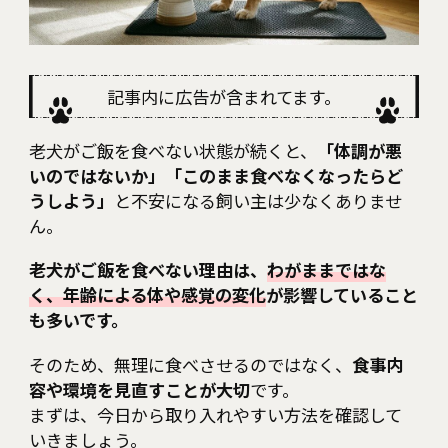
RECOMMEND
Category
Interview
記事内に広告が含まれてます。
Culture
老犬がご飯を食べない状態が続くと、
「体調が悪
Health
いのではないか」「このまま食べなくなったらど
うしよう」
と不安になる飼い主は少なくありませ
Lifestyle
ん。
老犬がご飯を食べない理由は、
わがままではな
Fashion
く、年齢による体や感覚の変化
が影響していること
も多いです。
Education
そのため、無理に食べさせるのではなく、
食事内
容や環境を見直すことが大切
です。
まずは、今日から取り入れやすい方法を確認して
いきましょう。