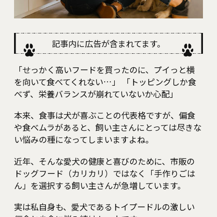
RECOMMEND
Category
Interview
記事内に広告が含まれてます。
Culture
「せっかく高いフードを買ったのに、プイっと横
を向いて食べてくれない…」 「トッピングしか食
Health
べず、栄養バランスが崩れていないか心配」
Lifestyle
本来、食事は犬が喜ぶことの代表格ですが、偏食
や食べムラがあると、飼い主さんにとっては尽きな
Fashion
い悩みの種になってしまいますよね。
Education
近年、そんな愛犬の健康と喜びのために、市販の
ドッグフード（カリカリ）ではなく「手作りごは
ん」を選択する飼い主さんが急増しています。
実は私自身も、愛犬であるトイプードルの激しい